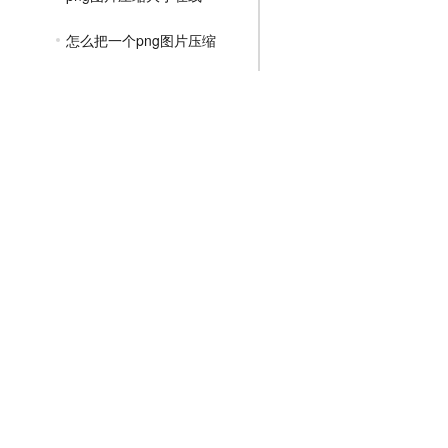
怎么把一个png图片压缩
png图片怎么压缩到kb
png图片怎么压缩变小
png格式如何压缩大小
png格式怎么压缩
png在线免费压缩
JPGE压缩教程
文件压缩教程