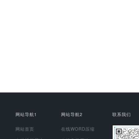
网站导航1
网站导航2
联系我们
网站首页
在线WORD压缩